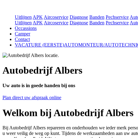
Uitlijnen
APK
Aircoservice
Diagnose
Banden
Pechservice
Aut
Uitlijnen
APK
Aircoservice
Diagnose
Banden
Pechservice
Aut
Occassions
Camper
Contact
VACATURE (EERSTE)AUTOMONTEUR/AUTOTECHNI
Autobedrijf Albers
Uw auto is in goede handen bij ons
Plan direct uw afspraak online
Welkom bij Autobedrijf Albers
Bij Autobedrijf Albers repareren en onderhouden we ieder merk pers
u weer veilig de weg op kunt. Tijdens de werkzaamheden aan uw auto